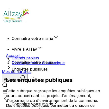
Connaître votre mairie
Vivre à Alizay
Accueil
Grands projets
Connaître votre mairie
Développement économique
Enquêtes publiques
Mes démarches
Les enquêtes publiques
Rechercher
Cette rubrique regroupe les enquêtes publiques en
cours concernant les projets d'aménagement,
d'urbanisme ou d'environnement de la commune.
Connaître votre mairie
Les enquêtes publiques permettent à chacun de